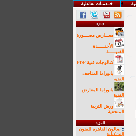
نية
خــدمـات تفاعلية