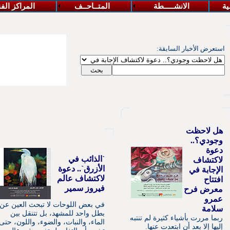
سية
الانشـــــطة
المتــاحــف
المراكز الف