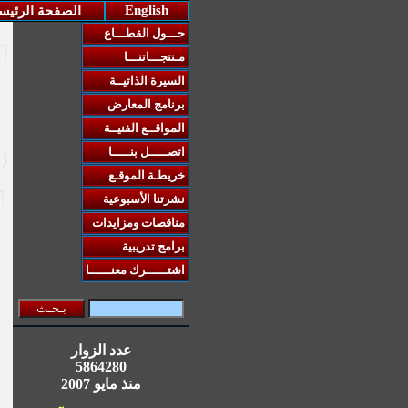
English
الصفحة الرئي
حـــول القطـــاع
مـنتجـــاتنـــا
السيرة الذاتيــة
برنامج المعارض
المواقــع الفنيــة
اتصـــــل بنـــــا
خريطـة الموقـع
نشرتنا الأسبوعية
مناقصات ومزايدات
برامج تدريبية
اشتــــــرك معنــــــا
عدد الزوار
5864280
منذ مايو 2007